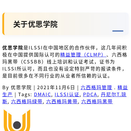
关于优思学院
优思学院
是ILSSI在中国地区的合作伙伴，这几年间积
极在中国提供国际认可的
精益管理（CLMP）
、六西格
玛黑带（CSSBB）线上培训和认证考试，证书为
ILSSI所认可，而且也没有设定特别严苛的报读条件，
是目前很多在不同行业的从业者所信赖的认证。
By 优思学院
|
2021年11月6日
|
六西格玛管理
.
精益
生产
|
Tags:
DMAIC
,
ILSSI认证
,
PDCA
,
丹尼尔T.琼
斯
,
六西格玛绿带
,
六西格玛黄带
,
六西格玛黑带