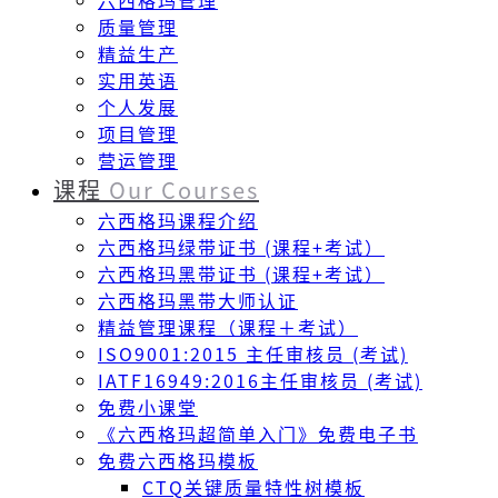
六西格玛管理
质量管理
精益生产
实用英语
个人发展
项目管理
营运管理
课程
Our Courses
六西格玛课程介绍
六西格玛绿带证书 (课程+考试）
六西格玛黑带证书 (课程+考试）
六西格玛黑带大师认证
精益管理课程（课程＋考试）
ISO9001:2015 主任审核员 (考试)
IATF16949:2016主任审核员 (考试)
免费小课堂
《六西格玛超简单入门》免费电子书
免费六西格玛模板
CTQ关键质量特性树模板