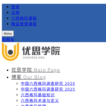
登录
注册
六西格玛课程
精益管理课程
Menu
购物车
优思学院
Main Page
博客
Our Blog
中国六西格玛调查研究 2020
中国六西格玛调查研究 2025
六西格玛基础知识
六西格玛术语与定义