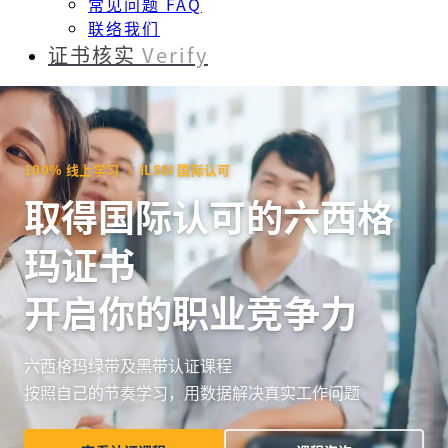
常见问题 FAQ
联络我们
证书核实
Verify
100% 线上学习 ｜ ILSSI 国际认可
取得国际认可的六西格
玛证书
开启你的职业竞争力
六西格玛绿带及黑带认证课程
按照自己的节奏学习，用数据解决真实工作问题