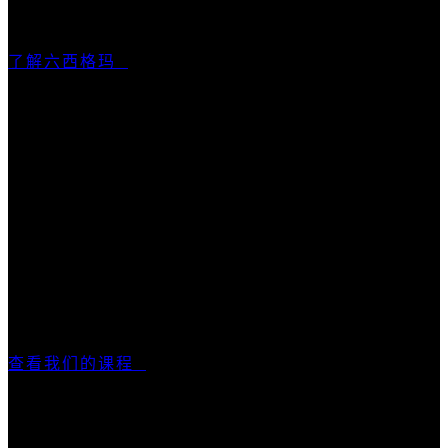
了解六西格玛
六西格玛绿带及黑带课程
优思学院提供100%在线课程，从课堂学习、练习到考
试，均可在网上完成，让学员免去舟车劳顿，并可按照
个人时间灵活学习。优思学院颁发的每张证书均附有独
立序列号，猎头机构及企业人力资源部门可通过本站查
询并确认证书的有效性。
查看我们的课程
国际认可认证