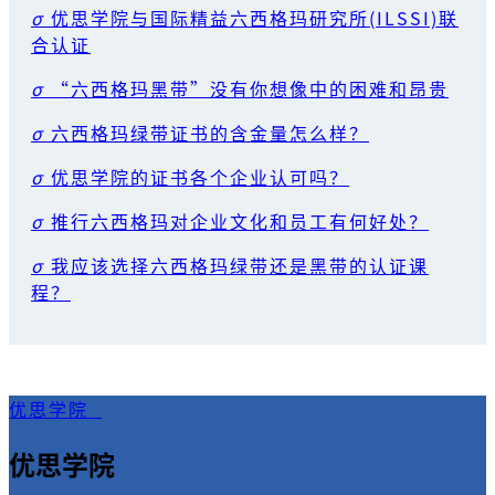
σ
优思学院与国际精益六西格玛研究所(ILSSI)联
合认证
σ
“六西格玛黑带”没有你想像中的困难和昂贵
σ
六西格玛绿带证书的含金量怎么样？
σ
优思学院的证书各个企业认可吗？
σ
推行六西格玛对企业文化和员工有何好处？
σ
我应该选择六西格玛绿带还是黑带的认证课
程？
优思学院
优思学院