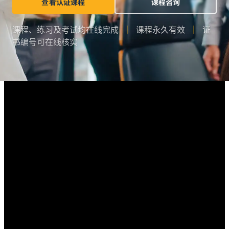
查看认证课程
课程咨询
课程、练习及考试均在线完成
｜
课程永久有效
｜
证
书编号可在线核实
为什么学习六西格玛？
六西格玛是一套以数据和流程为基础的问题解决方法，
帮助企业减少缺陷、稳定质量、降低成本及提升客户满
意度。无论你从事质量、生产、工程、供应链还是运营
管理，都可以运用 DMAIC、SPC、MSA、FMEA 等方
法，更系统地分析问题和推动改善。