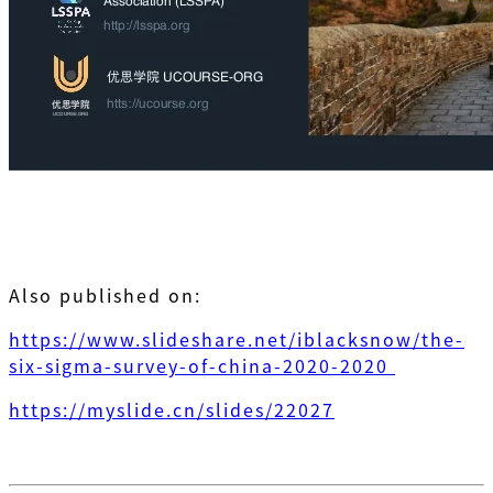
Also published on:
https://www.slideshare.net/iblacksnow/the-
six-sigma-survey-of-china-2020-2020
https://myslide.cn/slides/22027