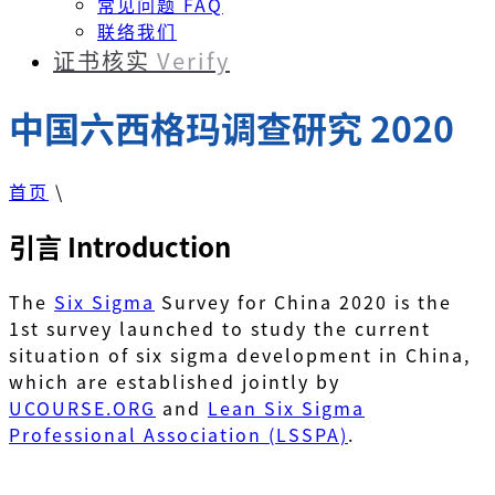
常见问题 FAQ
联络我们
证书核实
Verify
中国六西格玛调查研究 2020
首页
\
引言 Introduction
The
Six Sigma
Survey for China 2020 is the
1st survey launched to study the current
situation of six sigma development in China,
which are established jointly by
UCOURSE.ORG
and
Lean Six Sigma
Professional Association (LSSPA)
.