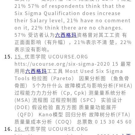
21% 57% of respondents think that the
Six Sigma Qualification does increase
their Salary level, 21% have no comment
on it, 22% think there are no changes.
57% 受访者认为
六西格玛
资格曾对其⼯工资 有
正⾯面影响（有升幅），21%表示不清 楚，22%
表示没有影响。
15.
优思学院 UCOURSE.ORG
htts://ucourse.org/six-sigma-2020 15 最常
⽤用
六西格玛
⼯工具 Most Used Six Sigma
Tools 柏拉图（Pareto） 因果分析图 （⻥鱼⾻
骨图） 5个为什什么 故障模式与影响分析(FMEA)
过程能⼒力力分析（Cp, Cpk) 测量量系统分析
(MSA) 流程图 过程控制图（SPC） 实验设计
(DOE) 假设检验 直⽅方图 质量量功能展开
（QFD） Kano模型 回归分析 故障树分析(FTA)
质量量成本分析（COQ） 总票数 0 15 30 45 60
16.
优思学院 UCOURSE.ORG