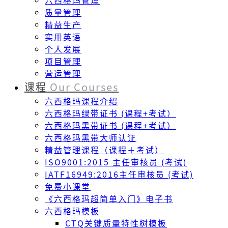
六西格玛管理
质量管理
精益生产
实用英语
个人发展
项目管理
营运管理
课程
Our Courses
六西格玛课程介绍
六西格玛绿带证书 (课程+考试）
六西格玛黑带证书 (课程+考试）
六西格玛黑带大师认证
精益管理课程（课程＋考试）
ISO9001:2015 主任审核员 (考试)
IATF16949:2016主任审核员 (考试)
免费小课堂
《六西格玛超简单入门》电子书
六西格玛模板
CTQ关键质量特性树模板