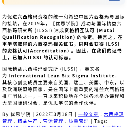
为促进
六西格玛
资格的统一和希望中国
六西格玛
与国际
的接轨，在2019年，【优思学院】成功与国际精益六
西格玛研究所 (ILSSI) 达成
资格相互认可 (Mutal
Qualification Recognition) 的协定。换言之，在
本学院取得的六西格玛相关证书，同时会获得 ILSSI
的资
格认可(Accreditation) 。因此，在我们的证书
上，已加入ILSSI 的认可标志。
国际精益六西格玛研究所 (ILSSI) ，英文名
为
International Lean Six Sigma Institute
，
其核心创会成员主要来自英国、瑞士、美国、中东，以
及欧洲联盟等国家，是在国际上最重要的精益六西格玛
推广团体之一，一直以来积极地在全球各地举办课程和
大型国际研讨会，是优思学院的合作伙伴。
By 优思学院
|
2022年3月18日
|
一般文章
.
六西格玛
管理
.
精益生产
.
营运管理
.
质量管理
|
Tags: