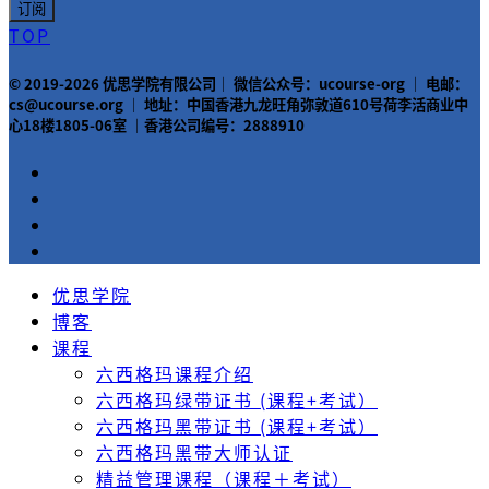
TOP
© 2019-2026 优思学院有限公司｜ 微信公众号：ucourse-org ｜ 电邮：
cs@ucourse.org ｜ 地址：中国香港九龙旺角弥敦道610号荷李活商业中
心18楼1805-06室 ｜香港公司编号：2888910
优思学院
博客
课程
六西格玛课程介绍
六西格玛绿带证书 (课程+考试）
六西格玛黑带证书 (课程+考试）
六西格玛黑带大师认证
精益管理课程（课程＋考试）