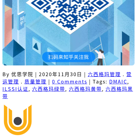
By 优思学院
|
2020年11月30日
|
六西格玛管理
.
营
运管理
.
质量管理
|
0 Comments
|
Tags:
DMAIC
,
ILSSI认证
,
六西格玛绿带
,
六西格玛黄带
,
六西格玛黑
带