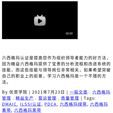
六西格玛认证是提高您作为组织领导者能力的好方法，
因为精益六西格玛提供了宝贵的分析流程和改进系统的
技能，而这些技能与领导岗位非常相关，如果希望突破
自己的职业上的前景，学习六西格玛是一个不错的方
法。
By 优思学院
|
2021年7月23日
|
一般文章
.
六西格玛
管理
.
精益生产
.
营运管理
.
质量管理
|
Tags:
DMAIC
,
ILSSI认证
,
PDCA
,
六西格玛绿带
,
六西格玛
黄带
,
六西格玛黑带