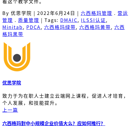
看这个教学文件。
By 优思学院
|
2022年6月24日
|
六西格玛管理
.
营运
管理
.
质量管理
|
Tags:
DMAIC
,
ILSSI认证
,
Minitab
,
PDCA
,
六西格玛绿带
,
六西格玛黄带
,
六西
格玛黑带
优思学院
致力于为在职人士建立云端网上课程，促进人才培育，
个人发展，和技能提升。
上一篇
六西格玛對中小规模企业价值大么？应如何推行？