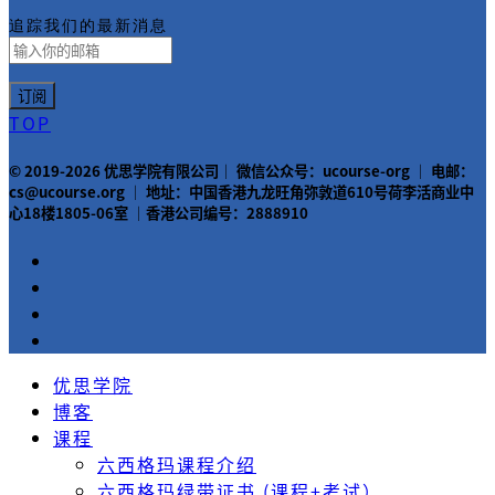
追踪我们的最新消息
TOP
© 2019-2026 优思学院有限公司｜ 微信公众号：ucourse-org ｜ 电邮：
cs@ucourse.org ｜ 地址：中国香港九龙旺角弥敦道610号荷李活商业中
心18楼1805-06室 ｜香港公司编号：2888910
优思学院
博客
课程
六西格玛课程介绍
六西格玛绿带证书 (课程+考试）