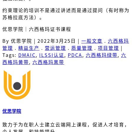
约束理论的培训不是通过讲述而是通过提问（有时称为
苏格拉底方法）。
优思学院｜六西格玛证书课程
By 优思学院
|
2022年3月25日
|
一般文章
.
六西格玛
管理
.
精益生产
.
营运管理
.
质量管理
.
项目管理
|
Tags:
DMAIC
,
ILSSI认证
,
PDCA
,
六西格玛绿带
,
六
西格玛黄带
,
六西格玛黑带
优思学院
致力于为在职人士建立云端网上课程，促进人才培育，
个人发展，和技能提升。