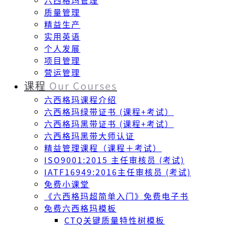
六西格玛管理
质量管理
精益生产
实用英语
个人发展
项目管理
营运管理
课程
Our Courses
六西格玛课程介绍
六西格玛绿带证书 (课程+考试）
六西格玛黑带证书 (课程+考试）
六西格玛黑带大师认证
精益管理课程（课程＋考试）
ISO9001:2015 主任审核员 (考试)
IATF16949:2016主任审核员 (考试)
免费小课堂
《六西格玛超简单入门》免费电子书
免费六西格玛模板
CTQ关键质量特性树模板