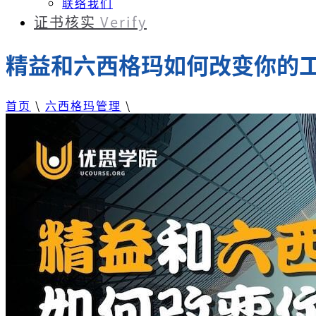
联络我们
证书核实
Verify
精益和六西格玛如何改变你的
首页
\
六西格玛管理
\