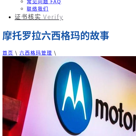
常见问题 FAQ
联络我们
证书核实
Verify
摩托罗拉六西格玛的故事
首页
\
六西格玛管理
\