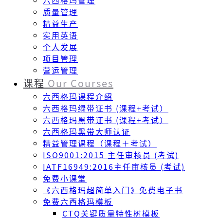
六西格玛管理
质量管理
精益生产
实用英语
个人发展
项目管理
营运管理
课程
Our Courses
六西格玛课程介绍
六西格玛绿带证书 (课程+考试）
六西格玛黑带证书 (课程+考试）
六西格玛黑带大师认证
精益管理课程（课程＋考试）
ISO9001:2015 主任审核员 (考试)
IATF16949:2016主任审核员 (考试)
免费小课堂
《六西格玛超简单入门》免费电子书
免费六西格玛模板
CTQ关键质量特性树模板