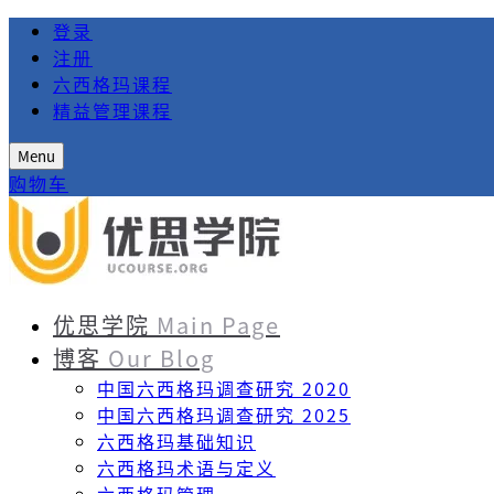
登录
注册
六西格玛课程
精益管理课程
Menu
购物车
优思学院
Main Page
博客
Our Blog
中国六西格玛调查研究 2020
中国六西格玛调查研究 2025
六西格玛基础知识
六西格玛术语与定义