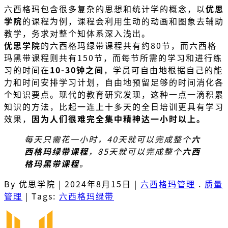
六西格玛包含很多复杂的思想和统计学的概念，以
优思
学院
的课程为例，课程会利用生动的动画和图象去辅助
教学，务求对整个知体系深入浅出。
优思学院
的六西格玛绿带课程共有约80节，而六西格
玛黑带课程则共有150节，而每节所需的学习和进行练
习的时间在
10-30钟之间
，学员可自由地根据自己的能
力和时间安排学习计划，自由地预留足够的时间消化各
个知识要点。现代的教育研究发现，这种一点一滴积累
知识的方法，比起一连上十多天的全日培训更具有学习
效果，
因为人们很难完全集中精神达一小时以上。
每天只需花一小时，40天就可以完成整个
六
西格玛绿带课程
，85天就可以完成整个
六西
格玛黑带课程
。
By 优思学院
|
2024年8月15日
|
六西格玛管理
.
质量
管理
|
Tags:
六西格玛绿带