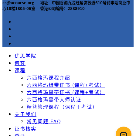
cs@ucourse.org ｜ 地址：中国香港九龙旺角弥敦道610号荷李活商业中
心18楼1805-06室 ｜香港公司编号：2888910
优思学院
博客
课程
六西格玛课程介绍
六西格玛绿带证书 (课程+考试）
六西格玛黑带证书 (课程+考试）
六西格玛黑带大师认证
精益管理课程（课程＋考试）
关于我们
常见问题 FAQ
证书核实
登录