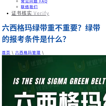
常见问题 FAQ
联络我们
证书核实
Verify
六西格玛绿带重不重要？绿带
的报考条件是什么？
首页
\
六西格玛管理
\