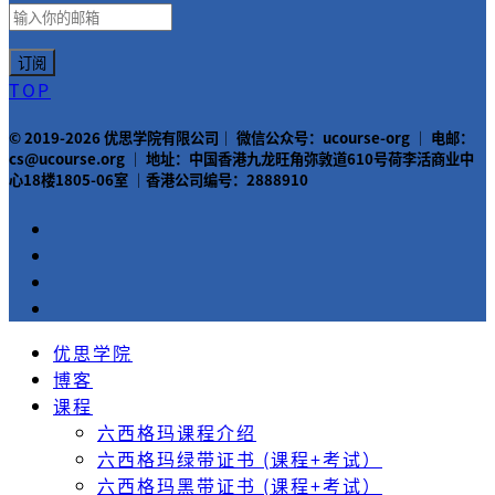
TOP
© 2019-2026 优思学院有限公司｜ 微信公众号：ucourse-org ｜ 电邮：
cs@ucourse.org ｜ 地址：中国香港九龙旺角弥敦道610号荷李活商业中
心18楼1805-06室 ｜香港公司编号：2888910
优思学院
博客
课程
六西格玛课程介绍
六西格玛绿带证书 (课程+考试）
六西格玛黑带证书 (课程+考试）