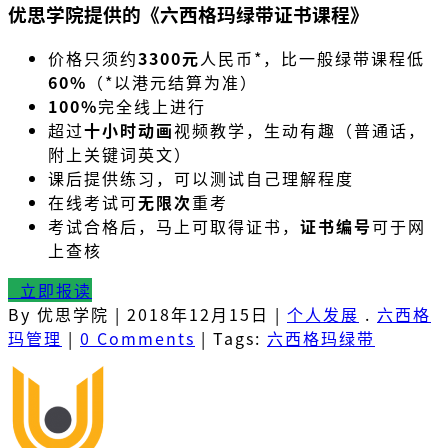
优思学院提供的《六西格玛绿带证书课程》
价格只须约
3300元
人民币*，比一般绿带课程低
60%
（*
以港元结算为准）
100%
完全线上进行
超过
十小时动画
视频教学，生动有趣（普通话，
附上关键词英文）
课后提供练习，可以测试自己理解程度
在线考试可
无限次
重考
考试合格后，马上可取得证书，
证书编号
可于网
上查核
立即报读
By 优思学院
|
2018年12月15日
|
个人发展
.
六西格
玛管理
|
0 Comments
|
Tags:
六西格玛绿带