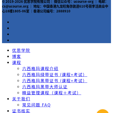
© 2019-2026 优思学院有限公司｜ 微信公众号：ucourse-org ｜ 电邮：
cs@ucourse.org ｜ 地址：中国香港九龙旺角弥敦道610号荷李活商业中
心18楼1805-06室 ｜香港公司编号：2888910
优思学院
博客
课程
六西格玛课程介绍
六西格玛绿带证书 (课程+考试）
六西格玛黑带证书 (课程+考试）
六西格玛黑带大师认证
精益管理课程（课程＋考试）
关于我们
常见问题 FAQ
证书核实