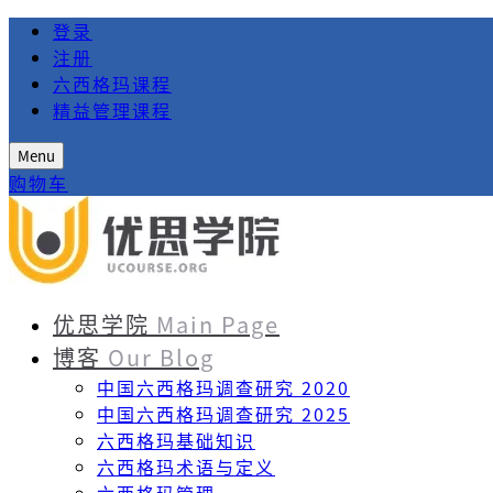
登录
注册
六西格玛课程
精益管理课程
Menu
购物车
优思学院
Main Page
博客
Our Blog
中国六西格玛调查研究 2020
中国六西格玛调查研究 2025
六西格玛基础知识
六西格玛术语与定义