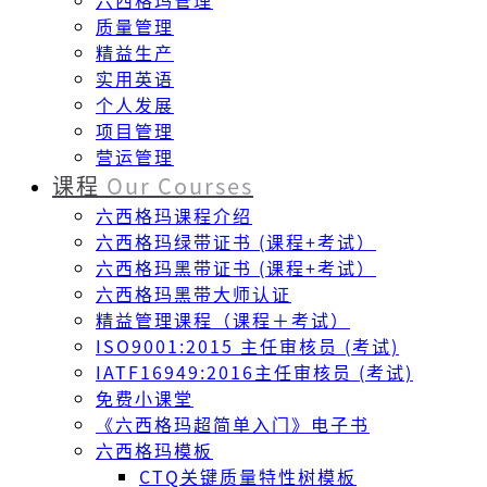
六西格玛管理
质量管理
精益生产
实用英语
个人发展
项目管理
营运管理
课程
Our Courses
六西格玛课程介绍
六西格玛绿带证书 (课程+考试）
六西格玛黑带证书 (课程+考试）
六西格玛黑带大师认证
精益管理课程（课程＋考试）
ISO9001:2015 主任审核员 (考试)
IATF16949:2016主任审核员 (考试)
免费小课堂
《六西格玛超简单入门》电子书
六西格玛模板
CTQ关键质量特性树模板