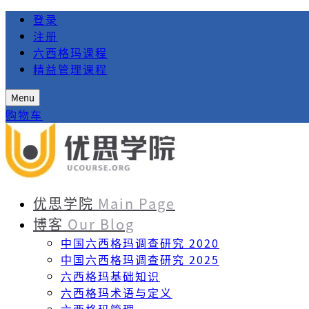
登录
注册
六西格玛课程
精益管理课程
Menu
购物车
优思学院
Main Page
博客
Our Blog
中国六西格玛调查研究 2020
中国六西格玛调查研究 2025
六西格玛基础知识
六西格玛术语与定义