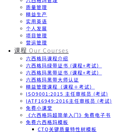
六西格玛管理
质量管理
精益生产
实用英语
个人发展
项目管理
营运管理
课程
Our Courses
六西格玛课程介绍
六西格玛绿带证书 (课程+考试）
六西格玛黑带证书 (课程+考试）
六西格玛黑带大师认证
精益管理课程（课程＋考试）
ISO9001:2015 主任审核员 (考试)
IATF16949:2016主任审核员 (考试)
免费小课堂
《六西格玛超简单入门》免费电子书
免费六西格玛模板
CTQ关键质量特性树模板