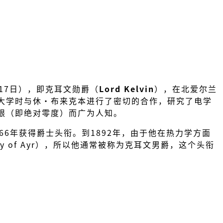
7年12月17日），即克耳文勋爵（
Lord Kelvin
），在北爱尔兰
大学时与休‧布来克本进行了密切的合作，研究了电学
限（即绝对零度）而广为人知。
6年获得爵士头衔。到1892年，由于他在热力学方面
unty of Ayr），所以他通常被称为克耳文男爵，这个头衔