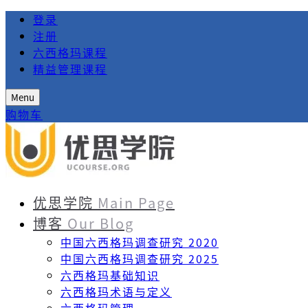
登录
注册
六西格玛课程
精益管理课程
Menu
购物车
优思学院
Main Page
博客
Our Blog
中国六西格玛调查研究 2020
中国六西格玛调查研究 2025
六西格玛基础知识
六西格玛术语与定义