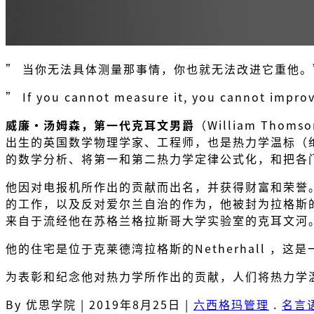
” 当你无法具体测量那事情，你也就无法改进它重他。
” If you cannot measure it, you cannot improv
威廉·汤姆森，第一代克耳文男爵
（William Thom
出生的英国数学物理学家、工程师，也是热力学温标（
的数学分析、将第一和第二热力学定律公式化，和把各
他因对电报机所作出的贡献而出名，并获得财富和荣誉。
的工作，以及反对爱尔兰自治的作为，他被封为拉格斯的克耳文男爵（
来自于流经他在苏格兰格拉斯哥大学实验室的克耳文河
他的住宅是位于克莱德湾拉格斯的Netherhall ，
为表彰和纪念他对热力学所作出的贡献，人们将热力学
By 优思学院
|
2019年8月25日
|
六西格玛管理
.
名言