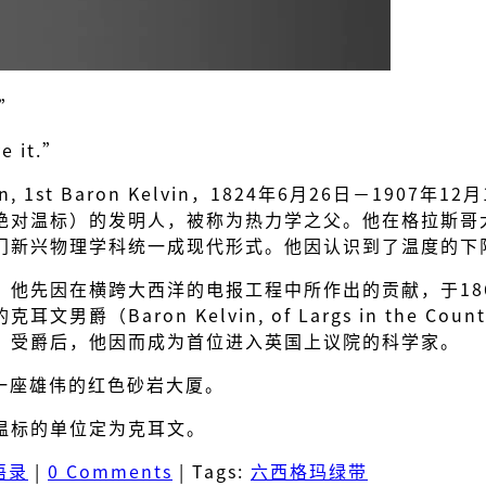
”
e it.”
son, 1st Baron Kelvin，1824年6月26日－190
绝对温标）的发明人，被称为热力学之父。他在格拉斯哥
门新兴物理学科统一成现代形式。他因认识到了温度的下
他先因在横跨大西洋的电报工程中所作出的贡献，于186
Baron Kelvin, of Largs in the Co
。受爵后，他因而成为首位进入英国上议院的科学家。
这是一座雄伟的红色砂岩大厦。
温标的单位定为克耳文。
语录
|
0 Comments
|
Tags:
六西格玛绿带