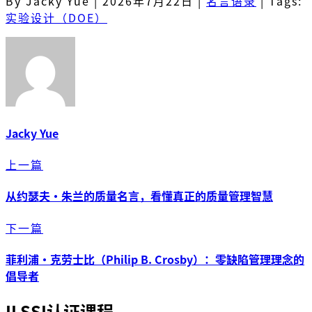
By Jacky Yue
|
2026年7月22日
|
名言语录
|
Tags:
实验设计（DOE）
Jacky Yue
上一篇
从约瑟夫・朱兰的质量名言，看懂真正的质量管理智慧
下一篇
菲利浦·克劳士比（Philip B. Crosby）：零缺陷管理理念的
倡导者
ILSSI认证课程