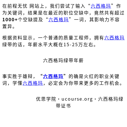
在前程无忧 网站上，我们尝试了输入“
六西格玛
”作
为关键词，结果是在最近的职位空缺中，竟然共有超过
1000+
个空缺提及“
六西格玛
”一词，其影响力不容
置异。
根据资料显示，一个普通的质量工程师，拥有
六西格玛
绿带的话，年薪水平大概在15-25万左右。
六西格玛绿带年薪
事实胜于雄辩，
“
六西格玛
”
的确是火红的职业关键
词，学懂
六西格玛
，必定会为你带来更多的工作机会。
优思学院・ucourse.org・六西格玛绿
带证书