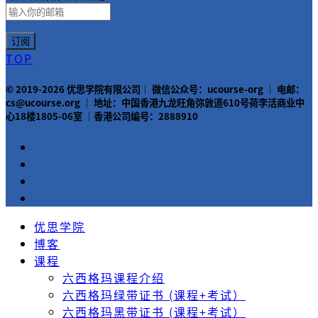
TOP
© 2019-2026 优思学院有限公司｜ 微信公众号：ucourse-org ｜ 电邮：
cs@ucourse.org ｜ 地址：中国香港九龙旺角弥敦道610号荷李活商业中
心18楼1805-06室 ｜香港公司编号：2888910
优思学院
博客
课程
六西格玛课程介绍
六西格玛绿带证书 (课程+考试）
六西格玛黑带证书 (课程+考试）