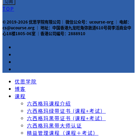
TOP
© 2019-2026 优思学院有限公司｜ 微信公众号：ucourse-org ｜ 电邮：
cs@ucourse.org ｜ 地址：中国香港九龙旺角弥敦道610号荷李活商业中
心18楼1805-06室 ｜香港公司编号：2888910
优思学院
博客
课程
六西格玛课程介绍
六西格玛绿带证书 (课程+考试）
六西格玛黑带证书 (课程+考试）
六西格玛黑带大师认证
精益管理课程（课程＋考试）