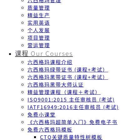
六西格玛管理
质量管理
精益生产
实用英语
个人发展
项目管理
营运管理
课程
Our Courses
六西格玛课程介绍
六西格玛绿带证书 (课程+考试）
六西格玛黑带证书 (课程+考试）
六西格玛黑带大师认证
精益管理课程（课程＋考试）
ISO9001:2015 主任审核员 (考试)
IATF16949:2016主任审核员 (考试)
免费小课堂
《六西格玛超简单入门》免费电子书
免费六西格玛模板
CTQ关键质量特性树模板