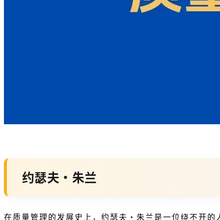
约瑟夫・朱兰
在质量管理的发展史上，约瑟夫・朱兰是一位绕不开的