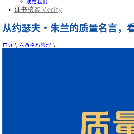
联络我们
证书核实
Verify
从约瑟夫・朱兰的质量名言，
首页
\
六西格玛管理
\