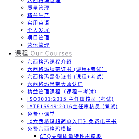
六西格玛管理
质量管理
精益生产
实用英语
个人发展
项目管理
营运管理
课程
Our Courses
六西格玛课程介绍
六西格玛绿带证书 (课程+考试）
六西格玛黑带证书 (课程+考试）
六西格玛黑带大师认证
精益管理课程（课程＋考试）
ISO9001:2015 主任审核员 (考试)
IATF16949:2016主任审核员 (考试)
免费小课堂
《六西格玛超简单入门》免费电子书
免费六西格玛模板
CTQ关键质量特性树模板