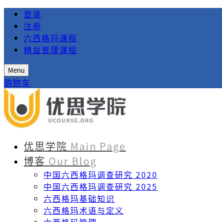
登录
注册
六西格玛课程
精益管理课程
Menu
购物车
优思学院
Main Page
博客
Our Blog
中国六西格玛调查研究 2020
中国六西格玛调查研究 2025
六西格玛基础知识
六西格玛术语与定义