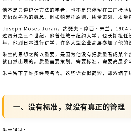
他不是只谈统计方法的学者，也不是只停留在工厂检验
天仍然熟悉的概念，例如帕累托原则、质量策划、质量
Joseph Moses Juran，约瑟夫・摩西・朱
过四分之三个世纪。他曾任教于纽约大学，也长期担任管理顾问。1
年，他到日本进行讲学，许多大型企业高层参加了他的课程。后
朱兰的思想之所以重要，是因为他没有把质量看成某个
就自然出现的。质量需要策划，需要标准，需要高层参
朱兰留下了许多经典名言。这些话看似简短，却浓缩了
一、没有标准，就没有真正的管理
朱兰说过：