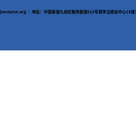
cs@ucourse.org ｜ 地址：中国香港九龙旺角弥敦道610号荷李活商业中心18楼