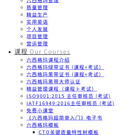
六西格玛管理
质量管理
精益生产
实用英语
个人发展
项目管理
营运管理
课程
Our Courses
六西格玛课程介绍
六西格玛绿带证书 (课程+考试）
六西格玛黑带证书 (课程+考试）
六西格玛黑带大师认证
精益管理课程（课程＋考试）
ISO9001:2015 主任审核员 (考试)
IATF16949:2016主任审核员 (考试)
免费小课堂
《六西格玛超简单入门》电子书
六西格玛模板
CTQ关键质量特性树模板