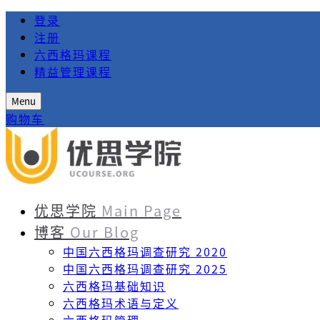
登录
注册
六西格玛课程
精益管理课程
Menu
购物车
优思学院
Main Page
博客
Our Blog
中国六西格玛调查研究 2020
中国六西格玛调查研究 2025
六西格玛基础知识
六西格玛术语与定义