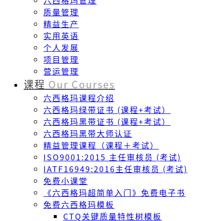
六西格玛管理
质量管理
精益生产
实用英语
个人发展
项目管理
营运管理
课程
Our Courses
六西格玛课程介绍
六西格玛绿带证书 (课程+考试）
六西格玛黑带证书 (课程+考试）
六西格玛黑带大师认证
精益管理课程（课程＋考试）
ISO9001:2015 主任审核员 (考试)
IATF16949:2016主任审核员 (考试)
免费小课堂
《六西格玛超简单入门》免费电子书
免费六西格玛模板
CTQ关键质量特性树模板