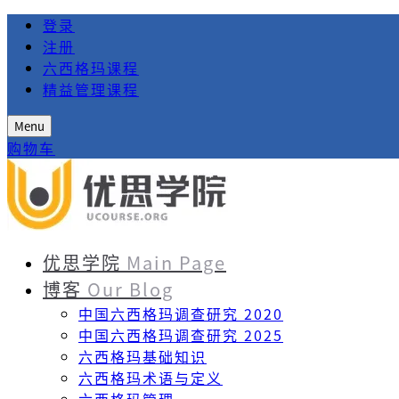
登录
注册
六西格玛课程
精益管理课程
Menu
购物车
优思学院
Main Page
博客
Our Blog
中国六西格玛调查研究 2020
中国六西格玛调查研究 2025
六西格玛基础知识
六西格玛术语与定义