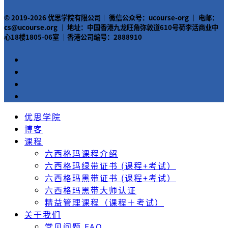
© 2019-2026 优思学院有限公司｜ 微信公众号：ucourse-org ｜ 电邮：
cs@ucourse.org ｜ 地址：中国香港九龙旺角弥敦道610号荷李活商业中
心18楼1805-06室 ｜香港公司编号：2888910
优思学院
博客
课程
六西格玛课程介绍
六西格玛绿带证书 (课程+考试）
六西格玛黑带证书 (课程+考试）
六西格玛黑带大师认证
精益管理课程（课程＋考试）
关于我们
常见问题 FAQ