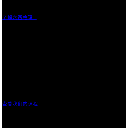
了解六西格玛
六西格玛绿带及黑带课程
优思学院提供100%在线课程，从课堂学习、练习到考
试，均可在网上完成，让学员免去舟车劳顿，并可按照
个人时间灵活学习。优思学院颁发的每张证书均附有独
立序列号，猎头机构及企业人力资源部门可通过本站查
询并确认证书的有效性。
查看我们的课程
国际认可认证