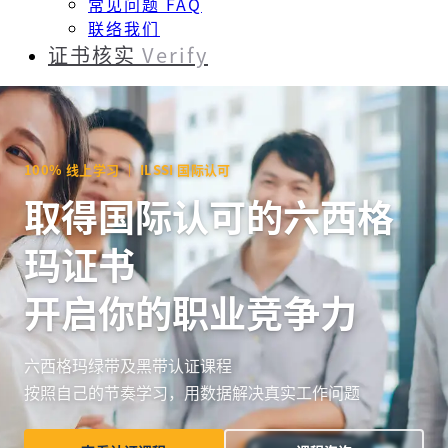
常见问题 FAQ
联络我们
证书核实
Verify
100% 线上学习 ｜ ILSSI 国际认可
取得国际认可的六西格
玛证书
开启你的职业竞争力
六西格玛绿带及黑带认证课程
按照自己的节奏学习，用数据解决真实工作问题