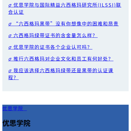
σ
优思学院与国际精益六西格玛研究所(ILSSI)联
合认证
σ
“六西格玛黑带”没有你想像中的困难和昂贵
σ
六西格玛绿带证书的含金量怎么样？
σ
优思学院的证书各个企业认可吗？
σ
推行六西格玛对企业文化和员工有何好处？
σ
我应该选择六西格玛绿带还是黑带的认证课
程？
优思学院
优思学院