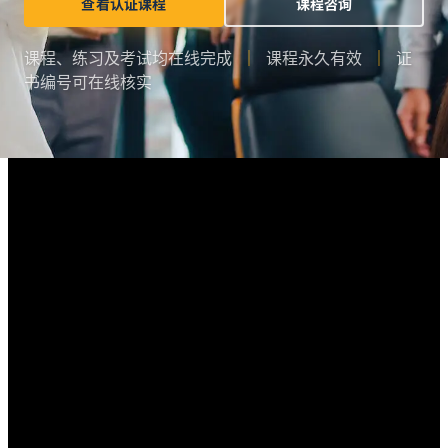
查看认证课程
课程咨询
课程、练习及考试均在线完成
｜
课程永久有效
｜
证
书编号可在线核实
为什么学习六西格玛？
六西格玛是一套以数据和流程为基础的问题解决方法，
帮助企业减少缺陷、稳定质量、降低成本及提升客户满
意度。无论你从事质量、生产、工程、供应链还是运营
管理，都可以运用 DMAIC、SPC、MSA、FMEA 等方
法，更系统地分析问题和推动改善。