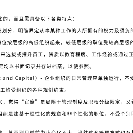
化的，而且需具备以下各类特点：
工作按职权划分，明确界定从事某种工作的人所拥有的权力及须
s）－把所有职位按层级的高低组织起来，较低层级的职位受较高层
规定的资格来选拔或擢升员工，资质以教育程度、工作经验或通
- 行政决定均以书面记录并存进档案，以便参照。
ment and Capital）- 企业组织的日常管理应单独运
– 全体员工均受组织的各种规例约束。
义，觉得“官僚”是局限于管理制度及职权分级限定，又
组织是建基于理性化的规章和非个性化的职位，不受个别
响，甚至到目前前为止变化不大。当然这套管理方式也有