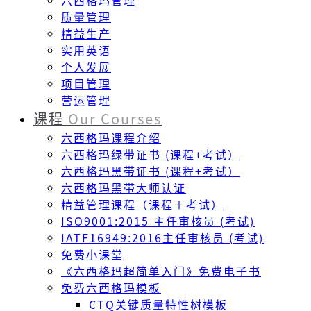
六西格玛管理
质量管理
精益生产
实用英语
个人发展
项目管理
营运管理
课程
Our Courses
六西格玛课程介绍
六西格玛绿带证书 (课程+考试）
六西格玛黑带证书 (课程+考试）
六西格玛黑带大师认证
精益管理课程（课程＋考试）
ISO9001:2015 主任审核员 (考试)
IATF16949:2016主任审核员 (考试)
免费小课堂
《六西格玛超简单入门》免费电子书
免费六西格玛模板
CTQ关键质量特性树模板