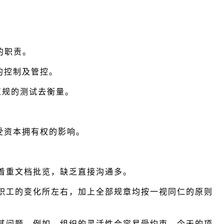
负的职责。
级的控制及管控。
过正规的测试去衡量。
行，不受资本拥有权的影响。
着重文档批览，缺乏直接沟通多。
职工的变化所左右，加上全部规章均按一视同仁的原则
其问题，例如，组织的灵活性会容易受约束，今天的项