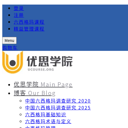
登录
注册
六西格玛课程
精益管理课程
Menu
购物车
优思学院
Main Page
博客
Our Blog
中国六西格玛调查研究 2020
中国六西格玛调查研究 2025
六西格玛基础知识
六西格玛术语与定义