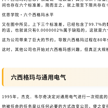
间也存在六个标准差，简而言之，就上限至下限共存在
优思学院・六个西格玛水平
又在图中所见，上下三个标准差，已经包含了99.7%的数
的话，也就说只有0.0000002%属于缺陷的，这就
这为公司带来了巨大的节约，导致六西格玛过程在80
这时，其他公司也开始对六西格玛感兴趣，但真正大规
六西格玛与通用电气
1995年，杰克．韦尔奇决定对通用电气进行一次彻底
他被任命的任务是以任何必要的方式改变公司，使之变