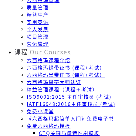
六西格玛管理
质量管理
精益生产
实用英语
个人发展
项目管理
营运管理
课程
Our Courses
六西格玛课程介绍
六西格玛绿带证书 (课程+考试）
六西格玛黑带证书 (课程+考试）
六西格玛黑带大师认证
精益管理课程（课程＋考试）
ISO9001:2015 主任审核员 (考试)
IATF16949:2016主任审核员 (考试)
免费小课堂
《六西格玛超简单入门》免费电子书
免费六西格玛模板
CTQ关键质量特性树模板