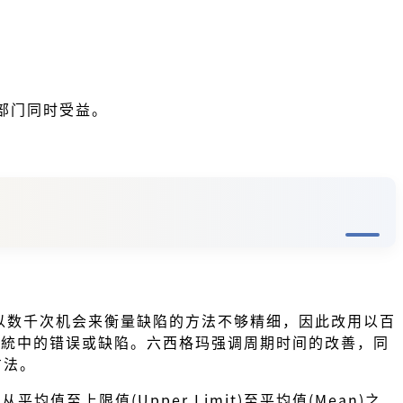
部门同时受益。
的以数千次机会来衡量缺陷的方法不够精细，因此改用以百
程/系統中的错误或缺陷。六西格玛强调周期时间的改善，同
方法。
均值至上限值(Upper Limit)至平均值(Mean)之