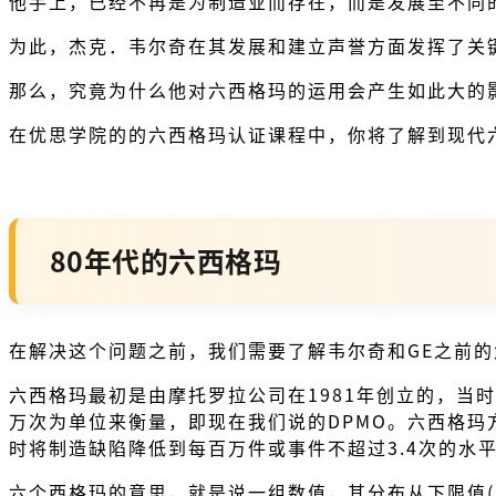
他手上，已经不再是为制造业而存在，而是发展至不同
为此，杰克．韦尔奇在其发展和建立声誉方面发挥了关
那么，究竟为什么他对六西格玛的运用会产生如此大的
在优思学院的的六西格玛认证课程中，你将了解到现代
80年代的六西格玛
在解决这个问题之前，我们需要了解韦尔奇和GE之前
六西格玛最初是由摩托罗拉公司在1981年创立的，当
万次为单位来衡量，即现在我们说的DPMO。六西格玛方
时将制造缺陷降低到每百万件或事件不超过3.4次的水
六个西格玛的意思，就是说一组数值，其分布从下限值(Lower