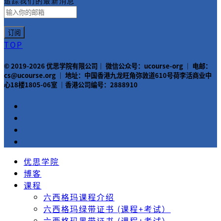
追踪我们的最新消息
TOP
© 2019-2026 优思学院有限公司｜ 微信公众号：ucourse-org ｜ 电邮：
cs@ucourse.org ｜ 地址：中国香港九龙旺角弥敦道610号荷李活商业中
心18楼1805-06室 ｜香港公司编号：2888910
优思学院
博客
课程
六西格玛课程介绍
六西格玛绿带证书 (课程+考试）
六西格玛黑带证书 (课程+考试）