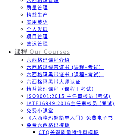
六西格玛管理
质量管理
精益生产
实用英语
个人发展
项目管理
营运管理
课程
Our Courses
六西格玛课程介绍
六西格玛绿带证书 (课程+考试）
六西格玛黑带证书 (课程+考试）
六西格玛黑带大师认证
精益管理课程（课程＋考试）
ISO9001:2015 主任审核员 (考试)
IATF16949:2016主任审核员 (考试)
免费小课堂
《六西格玛超简单入门》免费电子书
免费六西格玛模板
CTQ关键质量特性树模板