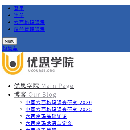
登录
注册
六西格玛课程
精益管理课程
Menu
购物车
优思学院
Main Page
博客
Our Blog
中国六西格玛调查研究 2020
中国六西格玛调查研究 2025
六西格玛基础知识
六西格玛术语与定义